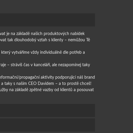
ovat je na základě našich produktových nabídek
ovat tak dlouhodobý vztah s klienty – nemůžou Tě
který vytváříme vždy individuálně dle potřeb a
je – strávíš čas v kanceláři, ale nezapomínej taky
informační/propagační aktivity podporující náš brand
a taky s naším CEO Davidem – a to prostě chceš!
lužby na základě zpětné vazby od klientů a posouvat