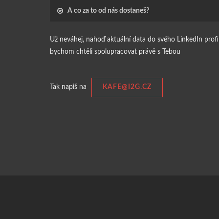
A co za to od nás dostaneš?
Už neváhej, nahoď aktuální data do svého LinkedIn prof
bychom chtěli spolupracovat právě s Tebou
Tak napiš na
KAFE@I2G.CZ