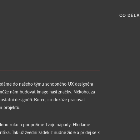
CO DĚL
? Hledáme do našeho týmu schopného UX designéra
 pomůže nám budovat image naší značky. Někoho, za
ostatní designéři. Borec, co dokáže pracovat
m projektu.
volnou ruku a podpoříme Tvoje nápady. Hledáme
tika. Tak už zvedni zadek z nudné židle a přidej se k