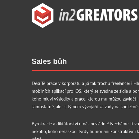
Sales bůh
Děsí Tě práce v korporátu a jsi tak trochu freelancer
mobilních aplikací pro iOS, který se zvedne ze židle a
koho mluví výsledky a práce, kterou mu můžou závidět i 
samostatně, ale i s týmem vývojářů za zády na společné
Byrokracie a diktátorství u nás nevládne! Necháme Ti 
někoho, koho nezaskočí tvrdý humor ani konstruktivní kri