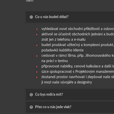
nám!
Co u nás budeš dělat?
vyhledávat nové obchodní příležitosti a oslov
aktivně se účastnit obchodních jednání a bud
znát jen z telefonu a e-mailu
budeš prodávat užitečný a komplexní produkt, 
požadavků každého klienta
cestovat v rámci Brna, příp. Jihomoravského kra
na práci v terénu
připravovat nabídky, cenové kalkulace a další 
úzce spolupracovat s Projektovým manažerem 
dostaneš prostor navrhovat i zlepšovat naše s
ji mezi naše vývojáře a designéry
Co bys měl/a mít?
Přes co u nás jede vlak?